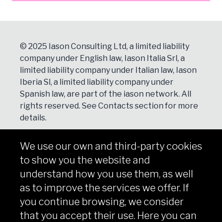
© 2025 Iason Consulting Ltd, a limited liability
company under English law, Iason Italia Srl, a
limited liability company under Italian law, Iason
Iberia Sl, a limited liability company under
Spanish law, are part of the iason network. All
rights reserved. See
Contacts
section for more
details.
We use our own and third-party cookies
NEWSLETTER
to show you the website and
Subscribe
understand how you use them, as well
as to improve the services we offer. If
you continue browsing, we consider
that you accept their use. Here you can
Copyright © iason 2026
Privacy Policy